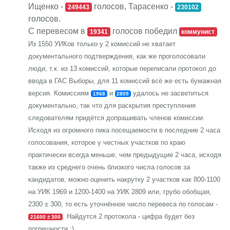
Ищенко -
голосов, Тарасенко -
249443
230102
голосов.
С перевесом в
голосов победил
19341
коммунист
Из 1550 УИКов только у 2 комиссий не хватает
документального подтверждения, как же проголосовали
люди, т.к. из 13 комиссий, которые переписали протокол до
ввода в ГАС Выборы, для 11 комиссий всё же есть бумажная
версия. Комиссиям
и
удалось не засветиться
1968
2809
документально, так что для раскрытия преступления
следователям придётся допрашивать членов комиссии.
Исходя из огромного пика посещаемости в последние 2 часа
голосования, которое у честных участков по краю
практически всегда меньше, чем предыдущие 2 часа, исходя
также из среднего очень близкого числа голосов за
кандидатов, можно оценить накрутку 2 участков как 800-1100
на УИК 1969 и 1200-1400 на УИК 2809 или, грубо обобщая,
2300 ± 300, то есть уточнённое число перевеса по голосам -
. Найдутся 2 протокола - цифра будет без
21600 ± 300
погрешности :)