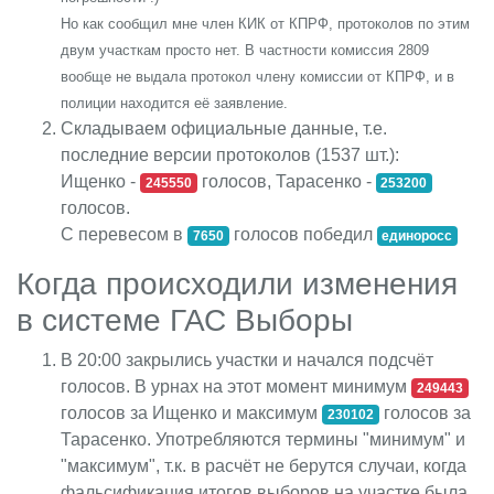
Но как сообщил мне член КИК от КПРФ, протоколов по этим
двум участкам просто нет. В частности комиссия 2809
вообще не выдала протокол члену комиссии от КПРФ, и в
полиции находится её заявление.
Складываем официальные данные, т.е.
последние версии
протоколов
(1537 шт.):
Ищенко -
голосов, Тарасенко -
245550
253200
голосов.
С перевесом в
голосов победил
7650
единоросс
Когда происходили изменения
в системе ГАС Выборы
В 20:00 закрылись участки и начался подсчёт
голосов. В урнах на этот момент минимум
249443
голосов за Ищенко и максимум
голосов за
230102
Тарасенко. Употребляются термины "минимум" и
"максимум", т.к. в расчёт не берутся случаи, когда
фальсификация итогов выборов на участке была