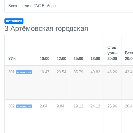
Всех ввели в ГАС Выборы
источник
3 Артёмовская городская
Стац.
урны
Все
УИК
10:00
12:00
15:00
18:00
20:00
20:0
301
10.47
23.54
35.79
40.82
43.26
43.4
комиссия
302
2.64
9.84
19.12
24.12
25.96
26.4
комиссия