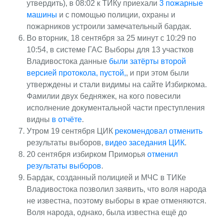
утвердить), в 08:02 к ТИКу приехали
3 пожарные
машины
и с помощью полиции, охраны и
пожарников устроили замечательный бардак.
Во вторник, 18 сентября за 25 минут с 10:29 по
10:54, в системе ГАС Выборы для 13 участков
Владивостока данные
были затёрты второй
версией протокола, пустой,
, и при этом были
утверждены и стали видимы на сайте Избиркома.
Фамилии двух бедняжек, на кого повесили
исполнение документальной части преступления
видны
в отчёте
.
Утром 19 сентября ЦИК
рекомендовал отменить
результаты выборов,
видео заседания ЦИК
.
20 сентября избирком Приморья
отменил
результаты выборов
.
Бардак, созданный полицией и МЧС в ТИКе
Владивостока позволил заявить, что воля народа
не известна, поэтому выборы в крае отменяются.
Воля народа, однако, была известна ещё до