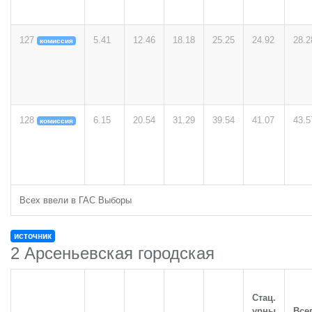
127
5.41
12.46
18.18
25.25
24.92
28.2
комиссия
128
6.15
20.54
31.29
39.54
41.07
43.5
комиссия
Всех ввели в ГАС Выборы
источник
2 Арсеньевская городская
Стац.
урны
Все