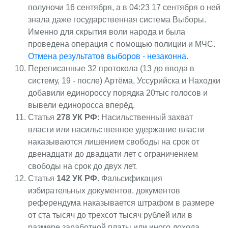
полуночи 16 сентября, а в 04:23 17 сентября о ней
знала даже государственная система Выборы.
Именно для скрытия воли народа и была
проведена операция с помощью полиции и МЧС.
Отмена результатов выборов - незаконна
.
Переписанные 32 протокола (13 до ввода в
систему, 19 - после) Артёма, Уссурийска и Находки
добавили единороссу порядка 20тыс голосов и
вывели единоросса вперёд.
Статья
278 УК РФ
: Насильственный захват
власти или насильственное удержание власти
наказываются лишением свободы на срок от
двенадцати до двадцати лет с ограничением
свободы на срок до двух лет.
Статья
142 УК РФ
. Фальсификация
избирательных документов, документов
референдума наказывается штрафом в размере
от ста тысяч до трехсот тысяч рублей или в
размере заработной платы или иного дохода